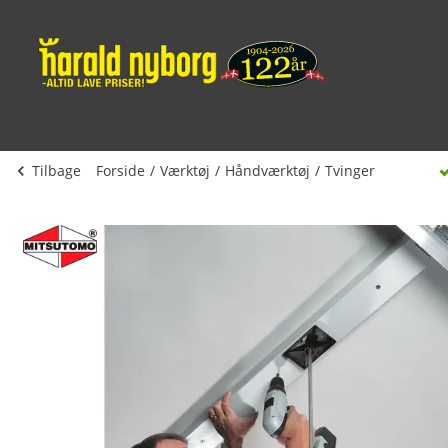
Tilbage
Forside
Værktøj
Håndværktøj
Tvinger