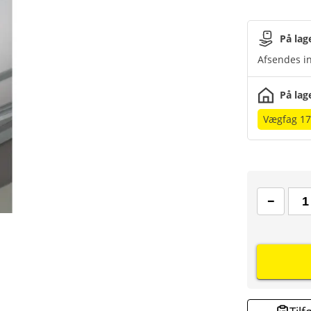
På lag
Afsendes in
På lag
Vægfag 17