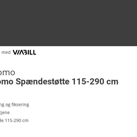
l med
tomo
omo Spændestøtte 115-290 cm
ing og fiksering
tjene
e 115-290 cm