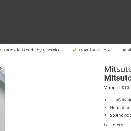
Landsdækkende bytteservice
Fragt fra kr. 25,-
Beta
Mitsu
Mitsut
Varenr.
8013
Til afstivn
Nem at be
Spændvidd
Læs mere