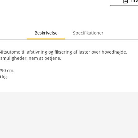
Tilf
Beskrivelse
Specifikationer
itsutomo til afstivning og fiksering af laster over hovedhøjde.
muligheder, nem at betjene.
290 cm.
0 kg.