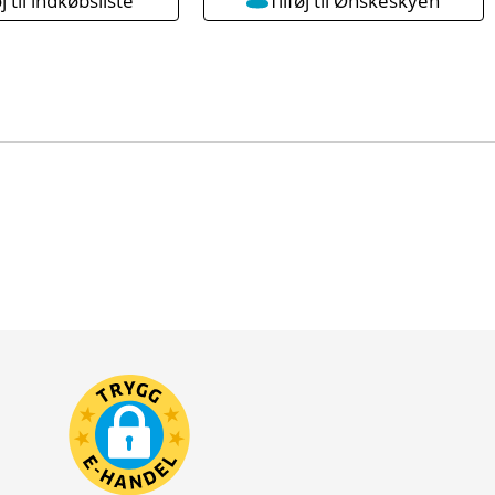
øj til indkøbsliste
Tilføj til Ønskeskyen