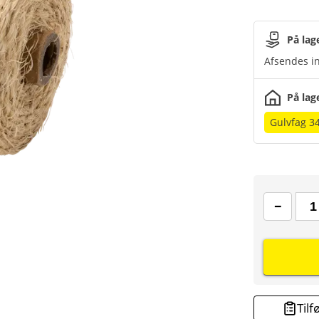
På lag
Afsendes in
På lag
Gulvfag 3
Tilf