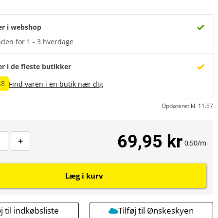
er i webshop
den for 1 - 3 hverdage
er i de fleste butikker
48
Find varen i en butik nær dig
Opdateret kl. 11.57
69,95 kr
0,50/m
Læg i kurv
øj til indkøbsliste
Tilføj til Ønskeskyen