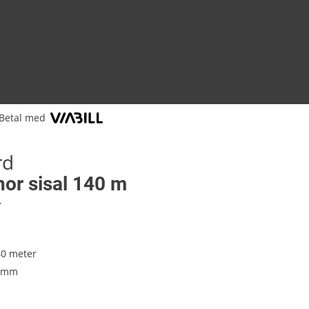
Betal med
rd
or sisal 140 m
7
0 meter
2 mm