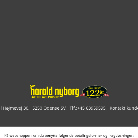
 Højmevej 30
5250 Odense SV
Tlf.:
+45 63959595
Kontakt kund
På webshoppen kan du benytte følgende betalingsformer og fragtløsninger: