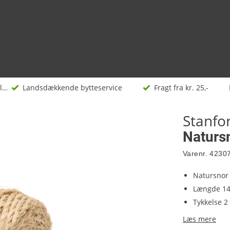
Snor og sejlgarn
Landsdækkende bytteservice
Fragt fra kr. 25,-
Stanfo
Natursn
Varenr.
4230
Natursnor
Længde 14
Tykkelse 
Læs mere