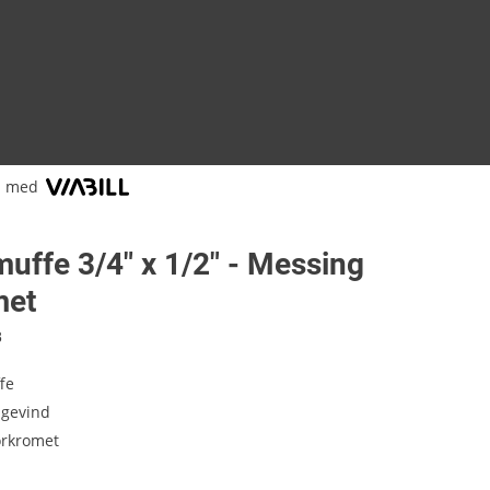
l med
uffe 3/4" x 1/2" - Messing
met
8
fe
' gevind
orkromet