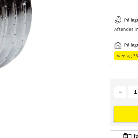
På lag
Afsendes in
På lag
Vægfag 33
Tilf