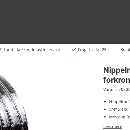
Landsdækkende bytteservice
Fragt fra kr. 25,-
Beta
Nippelm
forkro
Varenr.
3023
Nippelmuf
3/4'' x 1/2'
Messing f
Læs mere