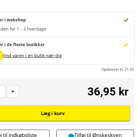
er i webshop
den for 1 - 3 hverdage
er i de fleste butikker
Find varen i en butik nær dig
Opdateret kl. 21.56
36,95 kr
Læg i kurv
øj til indkøbsliste
Tilføj til Ønskeskyen