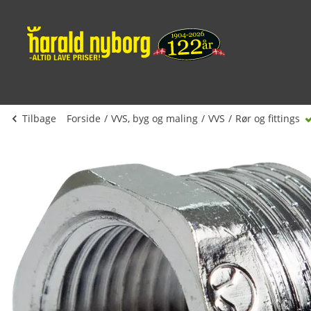
Tilbage
Forside
VVS, byg og maling
VVS
Rør og fittings