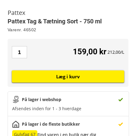
Pattex
Pattex Tag & Tætning Sort - 750 ml
Varenr.
46502
159,00 kr
212,00/L
Læg i kurv
På lager i webshop
Afsendes inden for 1 - 3 hverdage
På lager i de fleste butikker
Gulvfag 67
Find varen i en butik nær dig