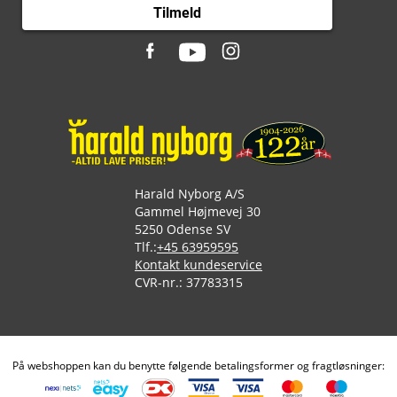
Tilmeld
Harald Nyborg A/S
Gammel Højmevej 30
5250 Odense SV
Tlf.:
+45 63959595
Kontakt kundeservice
CVR-nr.: 37783315
På webshoppen kan du benytte følgende betalingsformer og fragtløsninger: