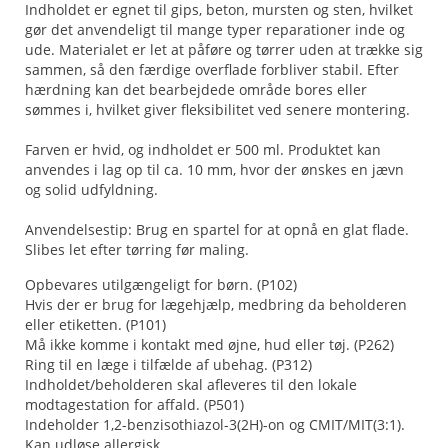
Indholdet er egnet til gips, beton, mursten og sten, hvilket
gør det anvendeligt til mange typer reparationer inde og
ude. Materialet er let at påføre og tørrer uden at trække sig
sammen, så den færdige overflade forbliver stabil. Efter
hærdning kan det bearbejdede område bores eller
sømmes i, hvilket giver fleksibilitet ved senere montering.
Farven er hvid, og indholdet er 500 ml. Produktet kan
anvendes i lag op til ca. 10 mm, hvor der ønskes en jævn
og solid udfyldning.
Anvendelsestip: Brug en spartel for at opnå en glat flade.
Slibes let efter tørring før maling.
Opbevares utilgængeligt for børn. (P102)
Hvis der er brug for lægehjælp, medbring da beholderen
eller etiketten. (P101)
Må ikke komme i kontakt med øjne, hud eller tøj. (P262)
Ring til en læge i tilfælde af ubehag. (P312)
Indholdet/beholderen skal afleveres til den lokale
modtagestation for affald. (P501)
Indeholder 1,2-benzisothiazol-3(2H)-on og CMIT/MIT(3:1).
Kan udløse allergisk