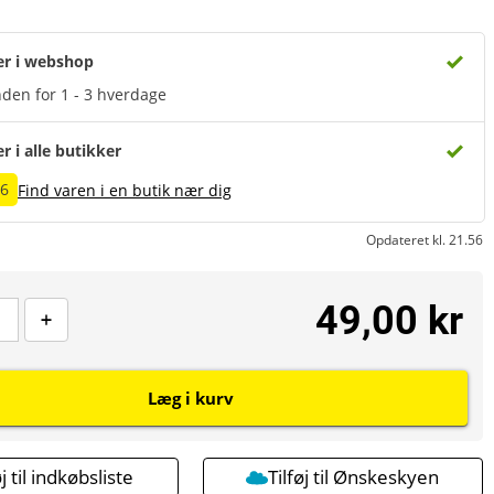
er i webshop
den for 1 - 3 hverdage
er i alle butikker
06
Find varen i en butik nær dig
Opdateret kl. 21.56
49,00 kr
Læg i kurv
øj til indkøbsliste
Tilføj til Ønskeskyen