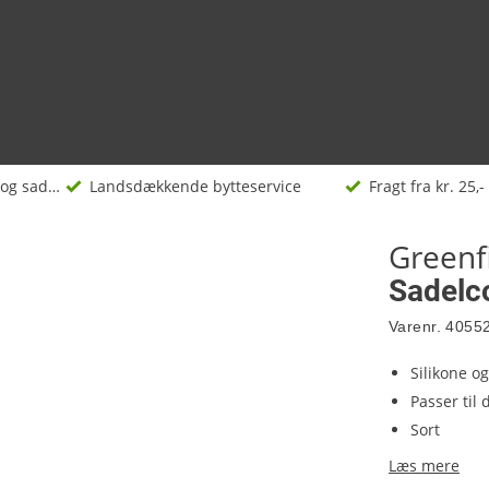
Sadler og sadelpinde
Landsdækkende bytteservice
Fragt fra kr. 25,-
Greenf
Sadelco
Varenr.
4055
Silikone 
Passer til 
Sort
Læs mere