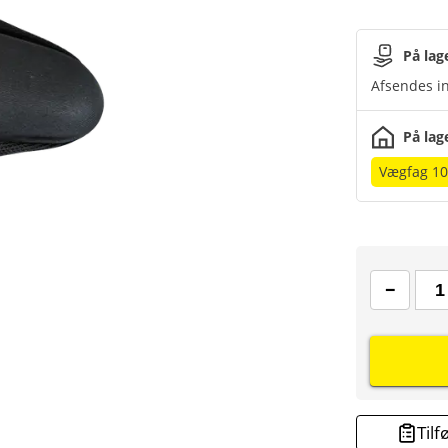
På lag
Afsendes in
På lag
Vægfag 1
Tilf