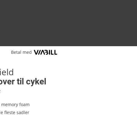
Betal med
ield
ver til cykel
2
og memory foam
de fleste sadler