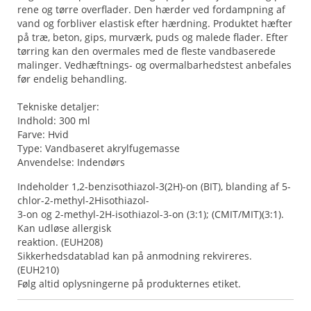
rene og tørre overflader. Den hærder ved fordampning af
vand og forbliver elastisk efter hærdning. Produktet hæfter
på træ, beton, gips, murværk, puds og malede flader. Efter
tørring kan den overmales med de fleste vandbaserede
malinger. Vedhæftnings- og overmalbarhedstest anbefales
før endelig behandling.
Tekniske detaljer:
Indhold: 300 ml
Farve: Hvid
Type: Vandbaseret akrylfugemasse
Anvendelse: Indendørs
Indeholder 1,2-benzisothiazol-3(2H)-on (BIT), blanding af 5-
chlor-2-methyl-2Hisothiazol-
3-on og 2-methyl-2H-isothiazol-3-on (3:1); (CMIT/MIT)(3:1).
Kan udløse allergisk
reaktion. (EUH208)
Sikkerhedsdatablad kan på anmodning rekvireres.
(EUH210)
Følg altid oplysningerne på produkternes etiket.