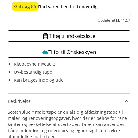
Gulvfag 86
Find varen i en butik nær dig
Opdateret kl. 11.57
Tilføj til indkøbsliste
Tilføj til Ønskeskyen
Klæbeevne niveau 3
UV-bestandig tape
Kan bruges inde og ude
Beskrivelse
ScotchBlue™ malertape er en alsidig afdækningstape til
maler- og renoveringsopgaver, hvor der er behov for rene
kanter og beskyttelse af overflader. Tapen kan anvendes
både indendørs og udendørs og egner sig til en række
almindelige materialer.