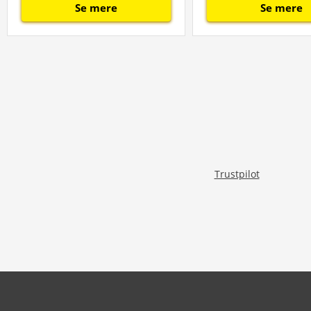
Se mere
Se mere
Trustpilot