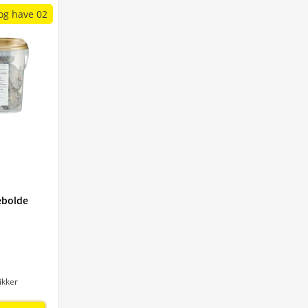
og have 02
ebolde
ikker