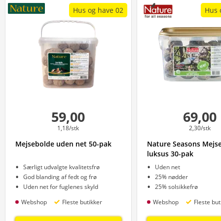
Hus og have 02
Hus 
59,00
69,00
1,18/stk
2,30/stk
Mejsebolde uden net 50-pak
Nature Seasons Mejs
luksus 30-pak
Særligt udvalgte kvalitetsfrø
Uden net
God blanding af fedt og frø
25% nødder
Uden net for fuglenes skyld
25% solsikkefrø
Webshop
Fleste butikker
Webshop
Fleste but