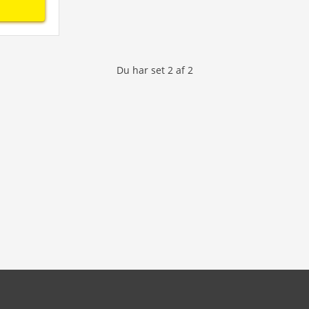
Du har set
2
af
2