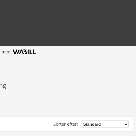
l med
ing
Sorter efter
: