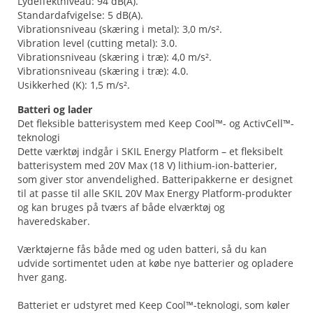
Lydeffektniveau: 94 dB(A).
Standardafvigelse: 5 dB(A).
Vibrationsniveau (skæring i metal): 3,0 m/s².
Vibration level (cutting metal): 3.0.
Vibrationsniveau (skæring i træ): 4,0 m/s².
Vibrationsniveau (skæring i træ): 4.0.
Usikkerhed (K): 1,5 m/s².
Batteri og lader
Det fleksible batterisystem med Keep Cool™- og ActivCell™-
teknologi
Dette værktøj indgår i SKIL Energy Platform – et fleksibelt
batterisystem med 20V Max (18 V) lithium-ion-batterier,
som giver stor anvendelighed. Batteripakkerne er designet
til at passe til alle SKIL 20V Max Energy Platform-produkter
og kan bruges på tværs af både elværktøj og
haveredskaber.
Værktøjerne fås både med og uden batteri, så du kan
udvide sortimentet uden at købe nye batterier og opladere
hver gang.
Batteriet er udstyret med Keep Cool™-teknologi, som køler