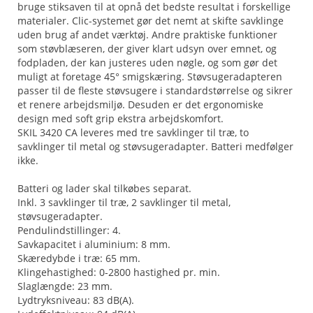
bruge stiksaven til at opnå det bedste resultat i forskellige
materialer. Clic-systemet gør det nemt at skifte savklinge
uden brug af andet værktøj. Andre praktiske funktioner
som støvblæseren, der giver klart udsyn over emnet, og
fodpladen, der kan justeres uden nøgle, og som gør det
muligt at foretage 45° smigskæring. Støvsugeradapteren
passer til de fleste støvsugere i standardstørrelse og sikrer
et renere arbejdsmiljø. Desuden er det ergonomiske
design med soft grip ekstra arbejdskomfort.
SKIL 3420 CA leveres med tre savklinger til træ, to
savklinger til metal og støvsugeradapter. Batteri medfølger
ikke.
Batteri og lader skal tilkøbes separat.
Inkl. 3 savklinger til træ, 2 savklinger til metal,
støvsugeradapter.
Pendulindstillinger: 4.
Savkapacitet i aluminium: 8 mm.
Skæredybde i træ: 65 mm.
Klingehastighed: 0-2800 hastighed pr. min.
Slaglængde: 23 mm.
Lydtryksniveau: 83 dB(A).