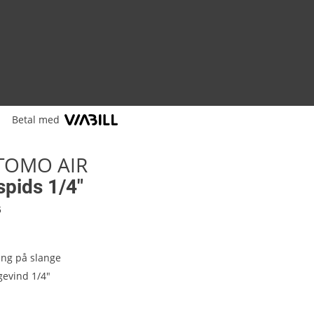
Betal med
TOMO AIR
spids 1/4"
6
ing på slange
evind 1/4"