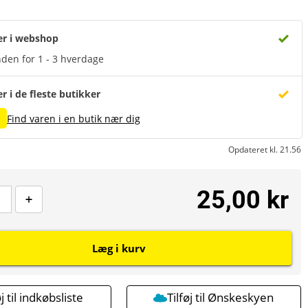
er i webshop
den for 1 - 3 hverdage
er i de fleste butikker
1
Find varen i en butik nær dig
Opdateret kl. 21.56
25,00 kr
Læg i kurv
øj til indkøbsliste
Tilføj til Ønskeskyen