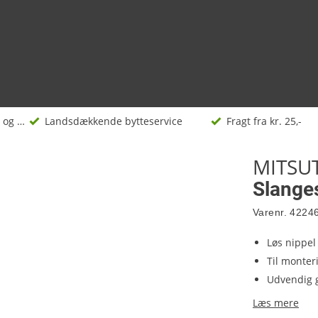
Koblinger, forgreninger og nipler
Landsdækkende bytteservice
Fragt fra kr. 25,-
MITSU
Slange
Varenr.
4224
Løs nippel
Til monter
Udvendig g
Læs mere