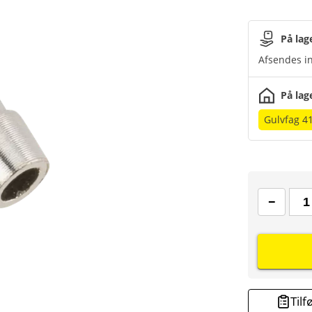
På lag
Afsendes in
På lag
Gulvfag 4
Tilf