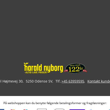
 Højmevej 30
5250 Odense SV
Tlf.:
+45 63959595
Kontakt kund
På webshoppen kan du benytte følgende betalingsformer og fragtløsninger: