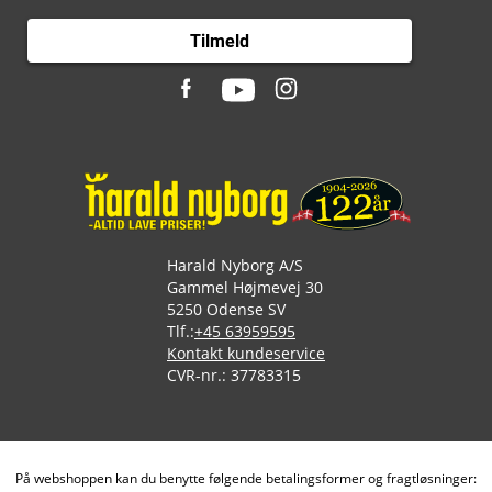
Tilmeld
Harald Nyborg A/S
Gammel Højmevej 30
5250 Odense SV
Tlf.:
+45 63959595
Kontakt kundeservice
CVR-nr.: 37783315
På webshoppen kan du benytte følgende betalingsformer og fragtløsninger: