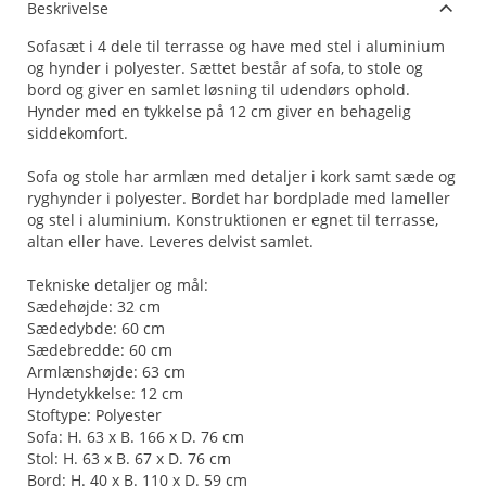
Beskrivelse
Sofasæt i 4 dele til terrasse og have med stel i aluminium
og hynder i polyester. Sættet består af sofa, to stole og
bord og giver en samlet løsning til udendørs ophold.
Hynder med en tykkelse på 12 cm giver en behagelig
siddekomfort.
Sofa og stole har armlæn med detaljer i kork samt sæde og
ryghynder i polyester. Bordet har bordplade med lameller
og stel i aluminium. Konstruktionen er egnet til terrasse,
altan eller have. Leveres delvist samlet.
Tekniske detaljer og mål:
Sædehøjde: 32 cm
Sædedybde: 60 cm
Sædebredde: 60 cm
Armlænshøjde: 63 cm
Hyndetykkelse: 12 cm
Stoftype: Polyester
Sofa: H. 63 x B. 166 x D. 76 cm
Stol: H. 63 x B. 67 x D. 76 cm
Bord: H. 40 x B. 110 x D. 59 cm