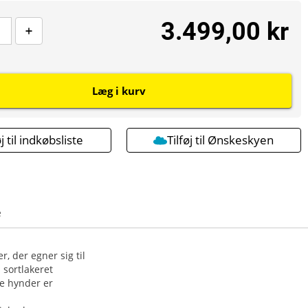
3.499,00 kr
Læg i kurv
øj til indkøbsliste
Tilføj til Ønskeskyen
e
, der egner sig til
i sortlakeret
ke hynder er