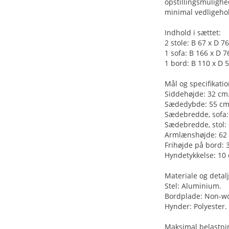
opstillingsmulighe
minimal vedligehol
Indhold i sættet:
2 stole: B 67 x D 7
1 sofa: B 166 x D 7
1 bord: B 110 x D 
Mål og specifikatio
Siddehøjde: 32 cm
Sædedybde: 55 cm
Sædebredde, sofa:
Sædebredde, stol:
Armlænshøjde: 62
Frihøjde på bord: 
Hyndetykkelse: 10 
Materiale og detalj
Stel: Aluminium.
Bordplade: Non-w
Hynder: Polyester.
Maksimal belastni