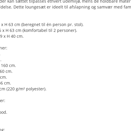
der kan sættet tilpasses ethvert udemiljø, mens de holdbare mater
delse. Dette loungesæt er ideelt til afslapning og samvær med fam
6 x H 63 cm (beregnet til én person pr. stol).
6 x H 63 cm (komfortabel til 2 personer).
59 x H 40 cm.
ner:
.
.
 160 cm.
 60 cm.
 cm.
36 cm.
cm (220 g/m² polyester).
er:
ood.
ng: