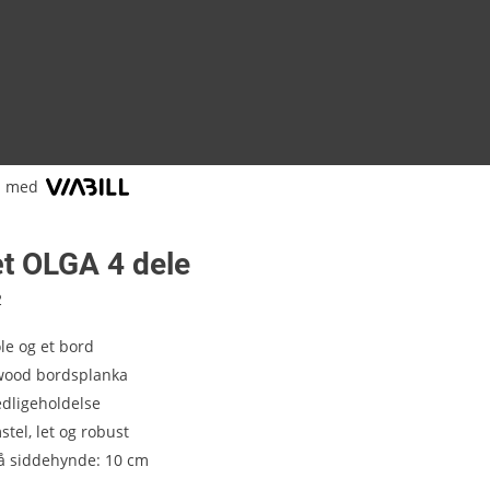
l med
t OLGA 4 dele
2
ole og et bord
ood bordsplanka
dligeholdelse
tel, let og robust
å siddehynde: 10 cm