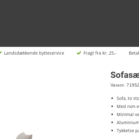
Landsdækkende bytteservice
Fragt fra kr. 25,-
Beta
Sofasæ
Varenr.
7195
Sofa, to st
Med non-w
Minimal ve
Aluminiums
Tykkelse p