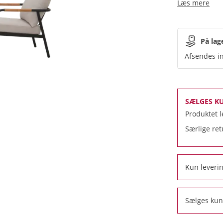
Læs mere
På lag
Afsendes in
SÆLGES K
Produktet l
Særlige ret
Kun leverin
Sælges kun 