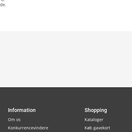
æde.
Information
Shopping
Om os
Kataloger
Konkurrencevindere
Køb gavekort