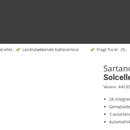
Solcellelamper
Landsdækkende bytteservice
Fragt fra kr. 25,-
Sartan
Solcel
Varenr.
4415
28 integre
Genopladel
3 assorter
Automatis