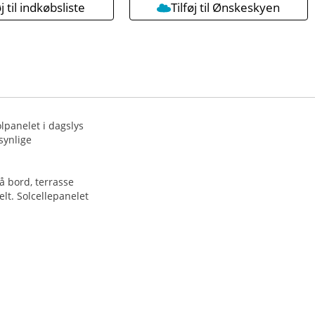
øj til indkøbsliste
Tilføj til Ønskeskyen
lpanelet i dagslys
synlige
å bord, terrasse
t. Solcellepanelet