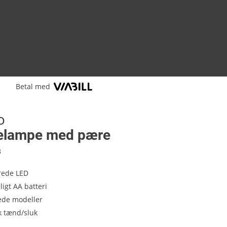
Betal med
o
lelampe med pære
3
rede LED
igt AA batteri
ede modeller
k tænd/sluk