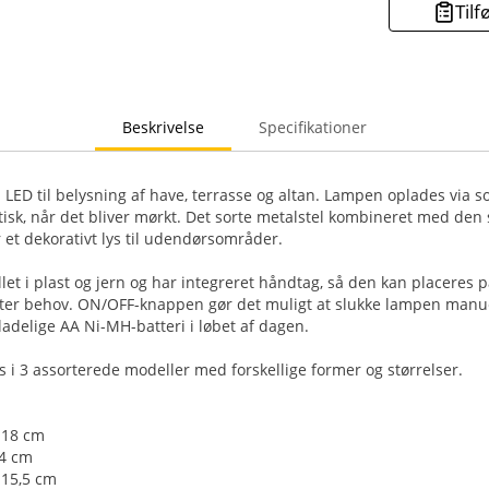
Tilf
Beskrivelse
Specifikationer
LED til belysning af have, terrasse og altan. Lampen oplades via so
sk, når det bliver mørkt. Det sorte metalstel kombineret med den 
 et dekorativt lys til udendørsområder.
let i plast og jern og har integreret håndtag, så den kan placeres p
ter behov. ON/OFF-knappen gør det muligt at slukke lampen manuel
adelige AA Ni-MH-batteri i løbet af dagen.
 i 3 assorterede modeller med forskellige former og størrelser.
Ø 18 cm
14 cm
 15,5 cm