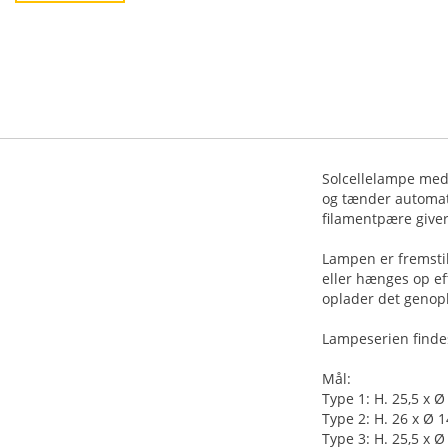
Solcellelampe med 
og tænder automati
filamentpære giver
Lampen er fremstil
eller hænges op ef
oplader det genopl
Lampeserien findes
Mål:
Type 1: H. 25,5 x 
Type 2: H. 26 x Ø 
Type 3: H. 25,5 x Ø