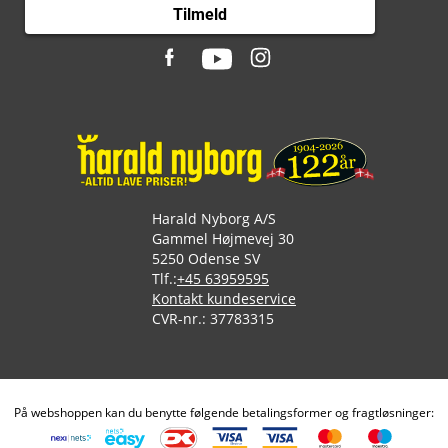
Tilmeld
Harald Nyborg A/S
Gammel Højmevej 30
5250 Odense SV
Tlf.:
+45 63959595
Kontakt kundeservice
CVR-nr.: 37783315
På webshoppen kan du benytte følgende betalingsformer og fragtløsninger: