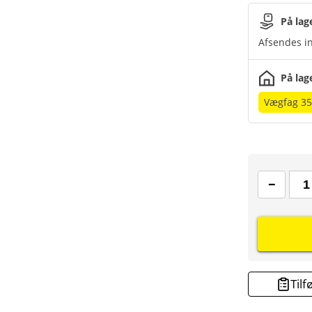
På lag
Afsendes in
På lag
Vægfag 35
Tilf