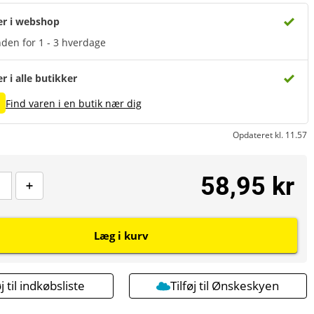
er i webshop
den for 1 - 3 hverdage
er i alle butikker
Find varen i en butik nær dig
Opdateret kl. 11.57
58,95 kr
Læg i kurv
øj til indkøbsliste
Tilføj til Ønskeskyen