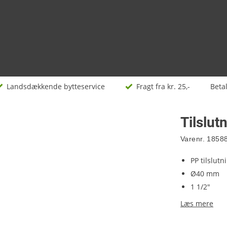
Landsdækkende bytteservice
Fragt fra kr. 25,-
Beta
Tilslut
Varenr.
1858
PP tilslutn
Ø40 mm
1 1/2"
Læs mere