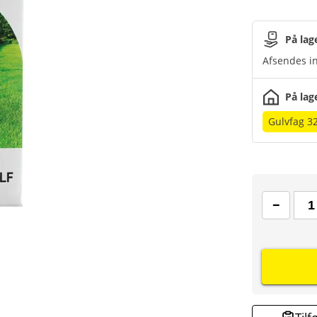
På lag
Afsendes in
På lag
Gulvfag 3