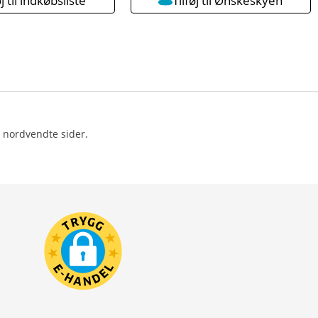
øj til indkøbsliste
Tilføj til Ønskeskyen
 nordvendte sider.