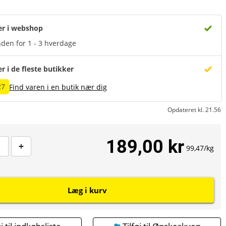
er i webshop
den for 1 - 3 hverdage
er i de fleste butikker
27
Find varen i en butik nær dig
Opdateret kl. 21.56
189,00 kr
99,47/kg
Læg i kurv