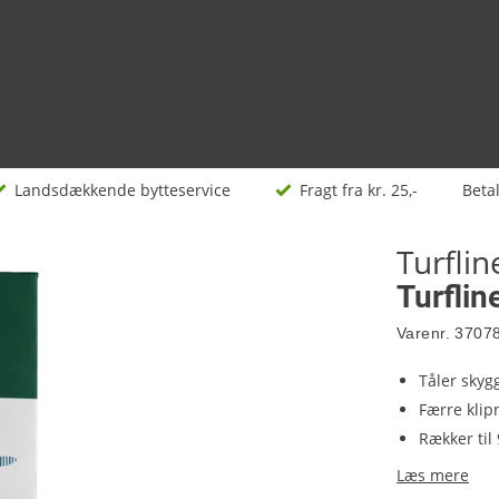
Landsdækkende bytteservice
Fragt fra kr. 25,-
Beta
Turflin
Turfli
Varenr.
3707
Tåler skyg
Færre klip
Rækker til
Læs mere