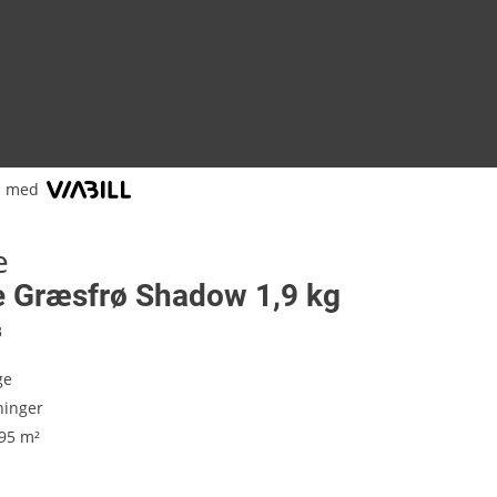
l med
e
ne Græsfrø Shadow 1,9 kg
8
ge
ninger
 95 m²