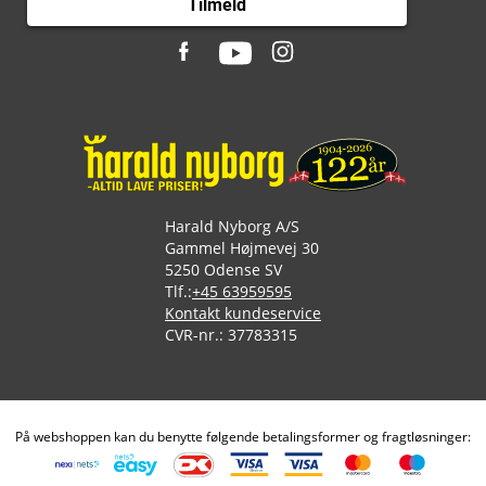
Tilmeld
Harald Nyborg A/S
Gammel Højmevej 30
5250 Odense SV
Tlf.:
+45 63959595
Kontakt kundeservice
CVR-nr.: 37783315
På webshoppen kan du benytte følgende betalingsformer og fragtløsninger: