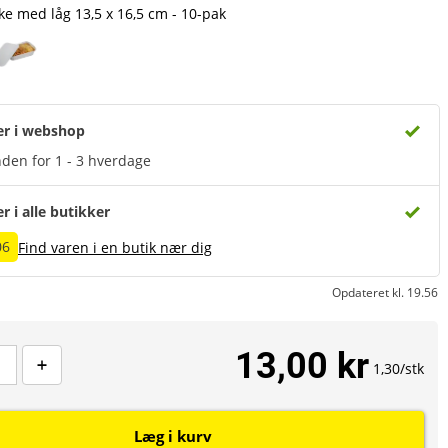
e med låg 13,5 x 16,5 cm - 10-pak
er i webshop
den for 1 - 3 hverdage
er i alle butikker
06
Find varen i en butik nær dig
Opdateret kl. 19.56
13,00 kr
1,30/stk
Læg i kurv