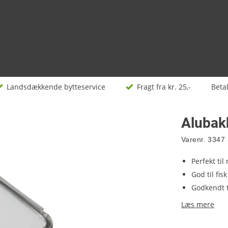
Landsdækkende bytteservice
Fragt fra kr. 25,-
Beta
Alubak
Varenr.
3347
Perfekt ti
God til fis
Godkendt t
Læs mere