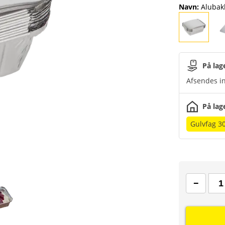
Navn
:
Alubakk
På lag
Afsendes in
På lag
Gulvfag 3