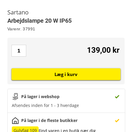
Sartano
Arbejdslampe 20 W IP65
Varenr.
37991
139,00 kr
Læg i kurv
På lager i webshop
Afsendes inden for 1 - 3 hverdage
På lager i de fleste butikker
Gulvfag 109
Find varen i en butik nær dig