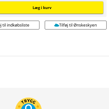
Læg i kurv
øj til indkøbsliste
Tilføj til Ønskeskyen