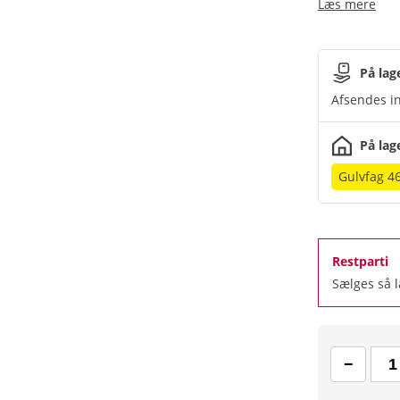
Læs mere
På lag
Afsendes in
På lag
Gulvfag 4
Restparti
Sælges så 