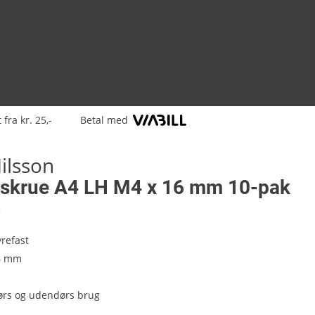
 fra kr. 25,-
Betal med
ilsson
skrue A4 LH M4 x 16 mm 10-pak
8
yrefast
16 mm
ørs og udendørs brug