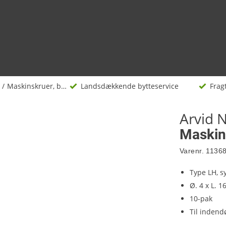
Maskinskruer, bolte og møtrikker
Landsdækkende bytteservice
Fragt
Arvid N
Maskin
Varenr.
1136
Type LH, s
Ø. 4 x L. 
10-pak
Til indend