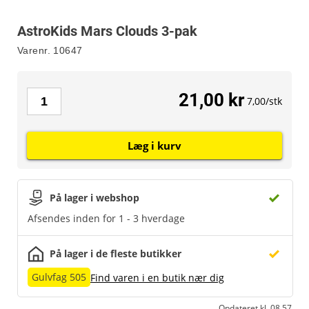
AstroKids Mars Clouds 3-pak
Varenr.
10647
21,00 kr
7,00/stk
Læg i kurv
På lager i webshop
Afsendes inden for 1 - 3 hverdage
På lager i de fleste butikker
Gulvfag 505
Find varen i en butik nær dig
Opdateret kl. 08.57