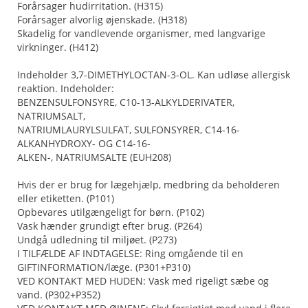
Forårsager hudirritation. (H315)
Forårsager alvorlig øjenskade. (H318)
Skadelig for vandlevende organismer, med langvarige
virkninger. (H412)
Indeholder 3,7-DIMETHYLOCTAN-3-OL. Kan udløse allergisk
reaktion. Indeholder:
BENZENSULFONSYRE, C10-13-ALKYLDERIVATER,
NATRIUMSALT,
NATRIUMLAURYLSULFAT, SULFONSYRER, C14-16-
ALKANHYDROXY- OG C14-16-
ALKEN-, NATRIUMSALTE (EUH208)
Hvis der er brug for lægehjælp, medbring da beholderen
eller etiketten. (P101)
Opbevares utilgængeligt for børn. (P102)
Vask hænder grundigt efter brug. (P264)
Undgå udledning til miljøet. (P273)
I TILFÆLDE AF INDTAGELSE: Ring omgående til en
GIFTINFORMATION/læge. (P301+P310)
VED KONTAKT MED HUDEN: Vask med rigeligt sæbe og
vand. (P302+P352)