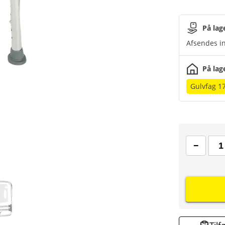
På lag
Afsendes in
På lag
Gulvfag 1