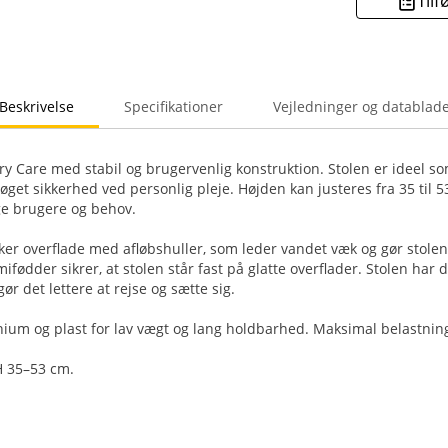
Tilf
Beskrivelse
Specifikationer
Vejledninger og datablad
rry Care med stabil og brugervenlig konstruktion. Stolen er ideel s
øget sikkerhed ved personlig pleje. Højden kan justeres fra 35 til 5
ige brugere og behov.
ker overflade med afløbshuller, som leder vandet væk og gør stole
ifødder sikrer, at stolen står fast på glatte overflader. Stolen har
r det lettere at rejse og sætte sig.
inium og plast for lav vægt og lang holdbarhed. Maksimal belastning
 H 35–53 cm.