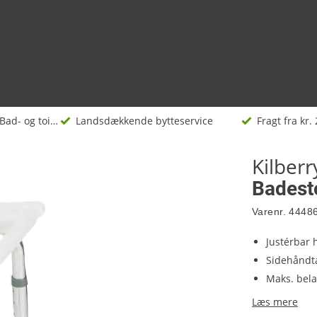
Bad- og toiletartikler
Landsdækkende bytteservice
Fragt fra kr. 
Kilberr
Badesto
Varenr.
4448
Justérbar 
Sidehåndta
Maks. bela
Læs mere