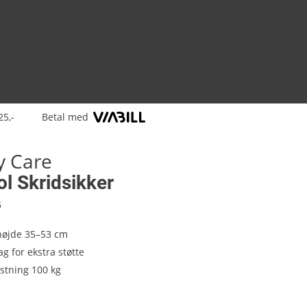
25,-
Betal med
y Care
l Skridsikker
6
højde 35–53 cm
g for ekstra støtte
stning 100 kg