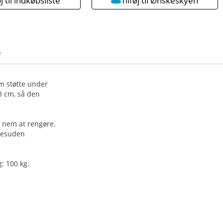
øj til indkøbsliste
Tilføj til Ønskeskyen
e
om støtte under
3 cm, så den
n nem at rengøre.
 desuden
: 100 kg.