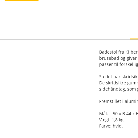
Badestol fra Kilbe
brusebad og giver 
passer til forskell
Sædet har skridsik
De skridsikre gumm
sidehåndtag, som gø
Fremstillet i alum
Mål: L 50 x B 44 x
Vægt: 1,8 kg.
Farve: hvid.