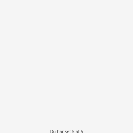
Du har set
5
af
5