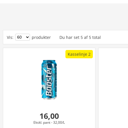
Vis
:
produkter
Du har set
5
af
5
total
Kasselinje 2
16,00
Ekskl. pant
- 32,00/L