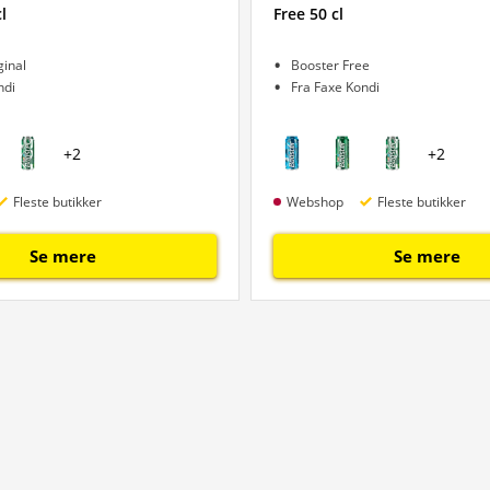
l
Free 50 cl
ginal
Booster Free
ndi
Fra Faxe Kondi
+
2
+
2
Fleste butikker
Webshop
Fleste butikker
Se mere
Se mere