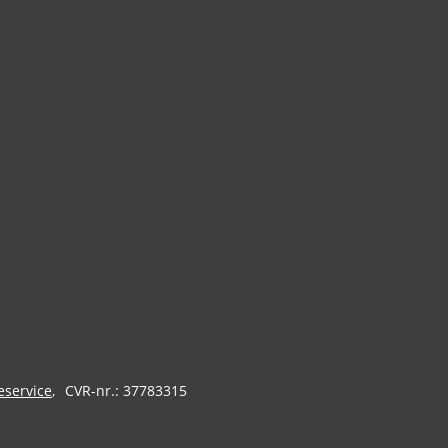
eservice
CVR-nr.: 37783315