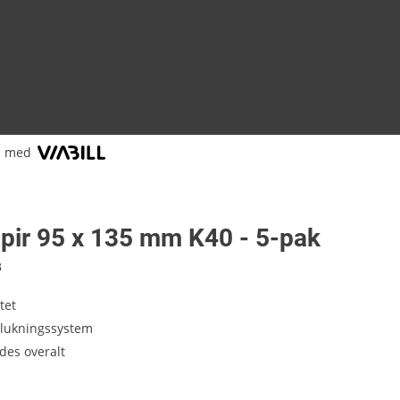
l med
apir 95 x 135 mm K40 - 5-pak
8
tet
lukningssystem
des overalt