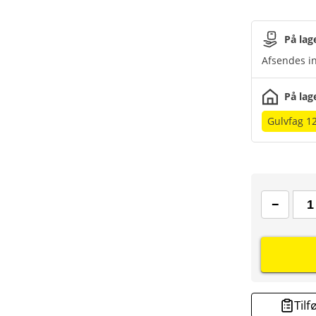
På lag
Afsendes in
På lag
Gulvfag 1
Tilf