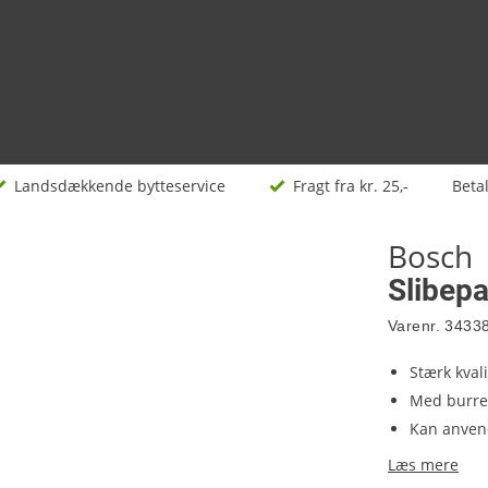
Landsdækkende bytteservice
Fragt fra kr. 25,-
Beta
Bosch
Slibep
Varenr.
3433
Stærk kvali
Med burre
Kan anven
Læs mere