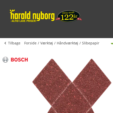
Tilbage
Forside
Værktøj
Håndværktøj
Slibepapir