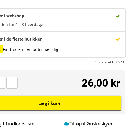
er i webshop
den for 1 - 3 hverdage
er i de fleste butikker
2
Find varen i en butik nær dig
Opdateret kl. 09.56
26,00 kr
Læg i kurv
øj til indkøbsliste
Tilføj til Ønskeskyen