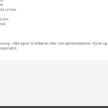
mm
: 63 ±2 mm
m
38 mm
2 mm
t
sning – ikke egnet til bilkørsel eller som øjenbeskyttelse. Styrke o
specialist.