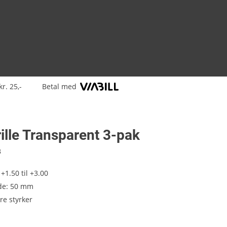
kr. 25,-
Betal med
lle Transparent 3-pak
8
 +1.50 til +3.00
de: 50 mm
ere styrker