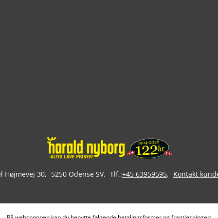
 Højmevej 30
5250 Odense SV
Tlf.:
+45 63959595
Kontakt kund
På webshoppen kan du benytte følgende betalingsformer og fragtløsninger: