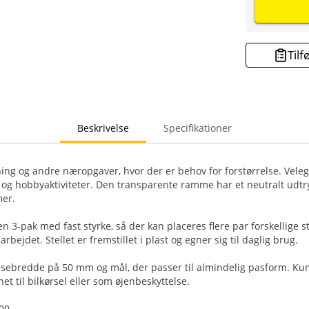
Tilf
Beskrivelse
Specifikationer
ning og andre næropgaver, hvor der er behov for forstørrelse. Velegn
og hobbyaktiviteter. Den transparente ramme har et neutralt udtry
er.
 en 3-pak med fast styrke, så der kan placeres flere par forskellige 
rbejdet. Stellet er fremstillet i plast og egner sig til daglig brug.
insebredde på 50 mm og mål, der passer til almindelig pasform. Kun
et til bilkørsel eller som øjenbeskyttelse.
,00