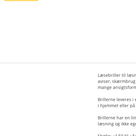
Læsebriller til læs
aviser, skærmbrug 
mange ansigtsform
Brillerne leveres i
i hjemmet eller på a
Brillerne har en l
læsning og ikke egn
Styrke: +1,50 til +3