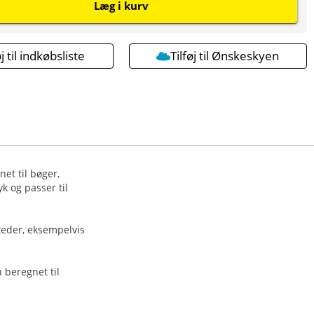
Læg i kurv
øj til indkøbsliste
Tilføj til Ønskeskyen
et til bøger,
k og passer til
steder, eksempelvis
 beregnet til