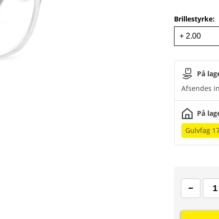
Brillestyrke
:
På lag
Afsendes in
På lag
Gulvfag 1