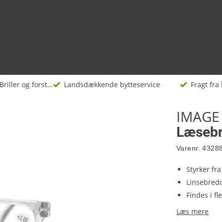
Briller og forstørrelsesglas
Landsdækkende bytteservice
Fragt fra 
IMAGE
Læsebri
Varenr.
4328
Styrker fra
Linsebred
Findes i fl
Læs mere