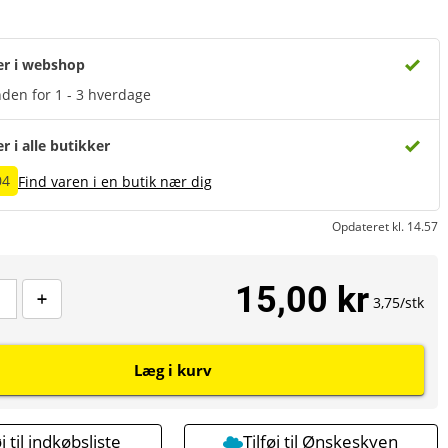
er i webshop
den for 1 - 3 hverdage
er i alle butikker
04
Find varen i en butik nær dig
Opdateret kl. 14.57
15,00 kr
3,75/stk
Læg i kurv
øj til indkøbsliste
Tilføj til Ønskeskyen