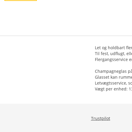
Let og holdbart fle
Til fest, udflugt, ell
Flergangsservice er
Champagneglas på f
Glasset kan rumme
Letvægtsservice, s
Vægt per enhed: 13
Trustpilot