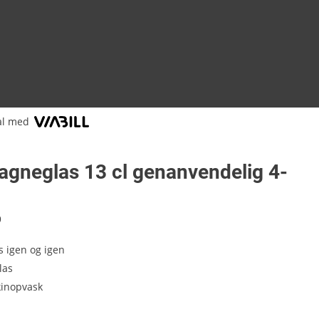
al med
gneglas 13 cl genanvendelig 4-
9
 igen og igen
las
kinopvask