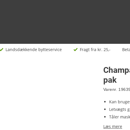
Landsdækkende bytteservice
Fragt fra kr. 25,-
Bet
Champa
pak
Varenr.
1963
Kan bruges
Letvægts g
Tåler mas
Læs mere