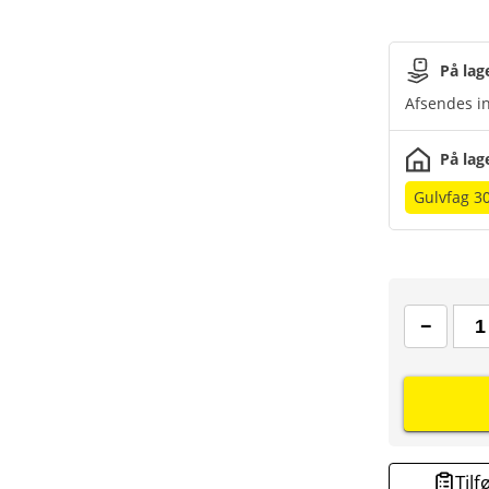
På lag
Afsendes in
På lag
Gulvfag 3
Tilf