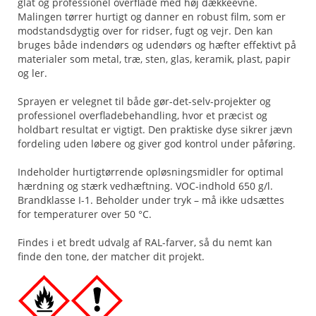
glat og professionel overflade med høj dækkeevne.
Malingen tørrer hurtigt og danner en robust film, som er
modstandsdygtig over for ridser, fugt og vejr. Den kan
bruges både indendørs og udendørs og hæfter effektivt på
materialer som metal, træ, sten, glas, keramik, plast, papir
og ler.
Sprayen er velegnet til både gør-det-selv-projekter og
professionel overfladebehandling, hvor et præcist og
holdbart resultat er vigtigt. Den praktiske dyse sikrer jævn
fordeling uden løbere og giver god kontrol under påføring.
Indeholder hurtigtørrende opløsningsmidler for optimal
hærdning og stærk vedhæftning. VOC-indhold 650 g/l.
Brandklasse I-1. Beholder under tryk – må ikke udsættes
for temperaturer over 50 °C.
Findes i et bredt udvalg af RAL-farver, så du nemt kan
finde den tone, der matcher dit projekt.