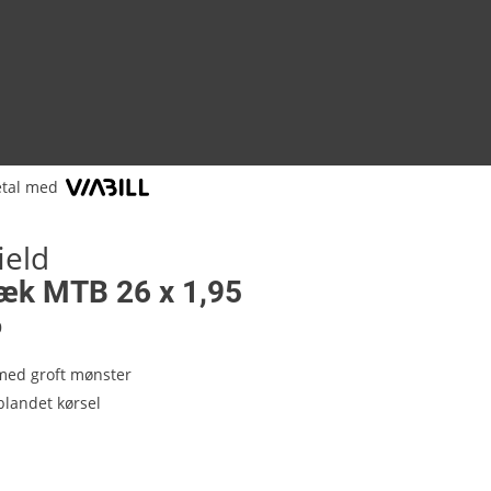
tal med
ield
æk MTB 26 x 1,95
0
ed groft mønster
 blandet kørsel