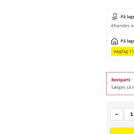
På lag
Afsendes in
På lag
Vægfag 1
Restparti
Sælges så 