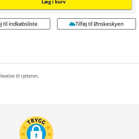
Læg i kurv
øj til indkøbsliste
Tilføj til Ønskeskyen
velse til rytteren.