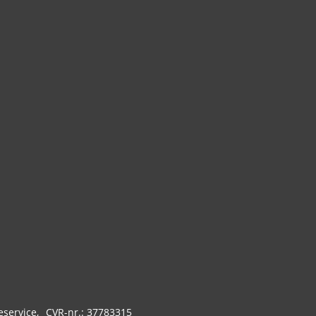
eservice
CVR-nr.: 37783315