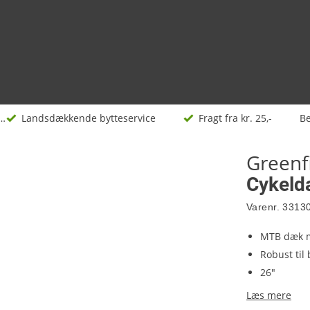
keldæk
Landsdækkende bytteservice
Fragt fra kr. 25,-
Be
Greenf
Cykeld
Varenr.
3313
MTB dæk m
Robust til
26"
Læs mere