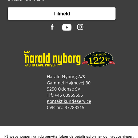
Tilmeld
Harald Nyborg A/S
Gammel Højmevej 30
5250 Odense SV
Tlf.:
+45 63959595
Kontakt kundeservice
CVR-nr.: 37783315
På webshoppen kan du benytte følgende betalingsformer og fragtløsninger: