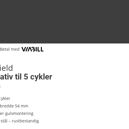
Betal med
ield
tiv til 5 cykler
5
cykler
kbredde 54 mm
ller gulvmontering
 stål – rustbestandig