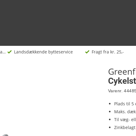
Cykelstativer
Landsdækkende bytteservice
Fragt fra kr. 25,-
Greenf
Cykelsta
Varenr.
4448
Plads til 5 
Maks. dæ
Til væg- e
Zinkbelagt