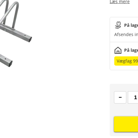
Læs mere
På lag
Afsendes in
På lag
Vægfag 99