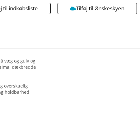
øj til indkøbsliste
Tilføj til Ønskeskyen
på væg og gulv og
maksimal dækbredde
og overskuelig
lang holdbarhed