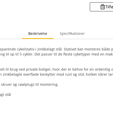
Tilf
Beskrivelse
Specifikationer
parende cykelstativ i zinkbelagt stål. Stativet kan monteres både 
ing til op til 5 cykler. Det passer til de fleste cykeltyper med en 
eelt til brug ved private boliger, hvor der er behov for en ordentlig 
n zinkbelagte overflade beskytter mod rust og slid, hvilket sikrer 
 skruer og rawlplugs til montering.
gt stål