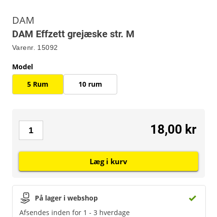
DAM
DAM Effzett grejæske str. M
Varenr.
15092
Model
5 Rum
10 rum
18,00 kr
Læg i kurv
På lager i webshop
Afsendes inden for 1 - 3 hverdage