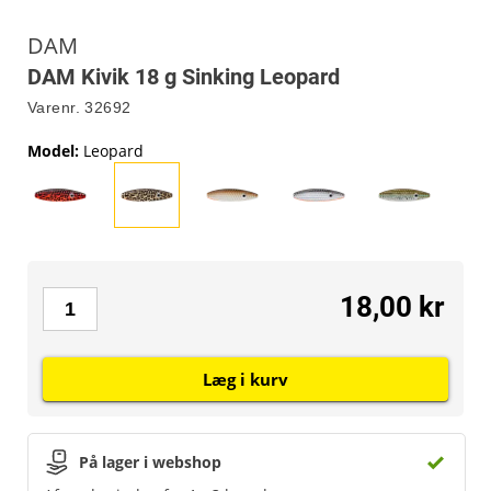
DAM
DAM Kivik 18 g Sinking Leopard
Varenr.
32692
Model
:
Leopard
18,00 kr
Læg i kurv
På lager i webshop