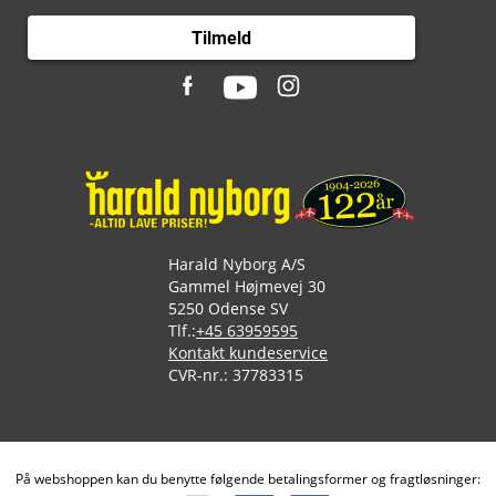
Tilmeld
Harald Nyborg A/S
Gammel Højmevej 30
5250 Odense SV
Tlf.:
+45 63959595
Kontakt kundeservice
CVR-nr.: 37783315
På webshoppen kan du benytte følgende betalingsformer og fragtløsninger: