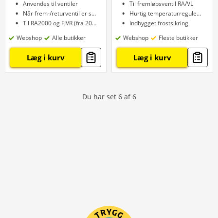
Anvendes til ventiler
Til fremløbsventil RA/VL
Når frem-/returventil er slidt
Hurtig temperaturregulering
Til RA2000 og FJVR (fra 2005)
Indbygget frostsikring
Webshop
Alle butikker
Webshop
Fleste butikker
Læg i kurv
Læg i kurv
Du har set
6
af
6