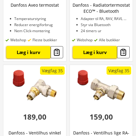
Danfoss Aveo termostat
Danfoss - Radiatortermostat
ECO™ - Bluetooth
Temperaturstyring
Adapter til RA, RAV, RAVL M30
Reducer energiforbrug
Styr via Bluetooth
Nem Click-montering
24 timers ur
Webshop
Fleste butikker
Webshop
Alle butikker
Læg i kurv
Læg i kurv
Vægfag 35
Vægfag 35
189,00
159,00
Danfoss - Ventilhus vinkel
Danfoss - Ventilhus lige RA-