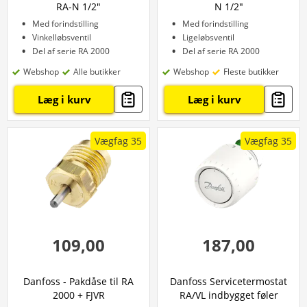
RA-N 1/2"
N 1/2"
Med forindstilling
Med forindstilling
Vinkelløbsventil
Ligeløbsventil
Del af serie RA 2000
Del af serie RA 2000
Webshop
Alle butikker
Webshop
Fleste butikker
Læg i kurv
Læg i kurv
Vægfag 35
Vægfag 35
109,00
187,00
Danfoss - Pakdåse til RA
Danfoss Servicetermostat
2000 + FJVR
RA/VL indbygget føler