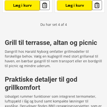
Læg i kurv
Læg i kurv
Du har set
4
af
4
Grill til terrasse, altan og picnic
Dangrill hos Harald Nyborg omfatter grillmodeller til
forskellige behov. Vælg en kuglegrill med stort grillareal til
haven, en bærbar gasgrill til nem transport eller en bordgrill
til picnic og mindre uderum.
Praktiske detaljer til god
grillkomfort
Udvalget rummer funktioner som integreret termometer,
luftspjæld i låg og bund samt kompakte løsninger til
gasdåse. Derudover findes BBQ rengøringsservietter, som er