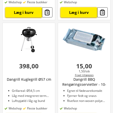
Webshop
Fleste butikker
Webshop
Læg i kurv
Læg i kurv
398,00
15,00
1,50/stk
Fragt tillægges
Dangrill Kuglegrill Ø57 cm
Dangrill BBQ
Rengøringsservietter - 10-
pak
Grillareal: Ø54,5 cm
Egnet til fødevarekontakt
Låg med integreret termometer
Fjerner fedt og snavs
Luftspjæld i låg og bund
Rivefast non-woven polyester
Webshop
Fleste butikker
Webshop