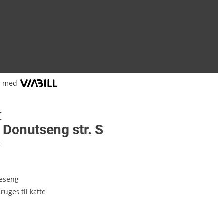
l med
t
 Donutseng str. S
3
eseng
ruges til katte