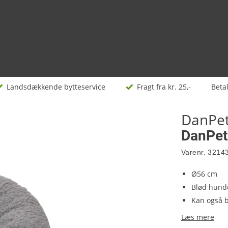
Landsdækkende bytteservice
Fragt fra kr. 25,-
Beta
DanPe
DanPet
Varenr.
3214
Ø56 cm
Blød hund
Kan også b
Læs mere