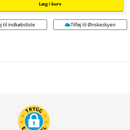
Læg i kurv
øj til indkøbsliste
Tilføj til Ønskeskyen