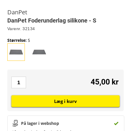
DanPet
DanPet Foderunderlag silikone - S
Varenr.
32134
Størrelse
:
S
45,00 kr
Læg i kurv
På lager i webshop