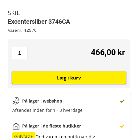
SKIL
Excentersliber 3746CA
Varenr.
42976
466,00 kr
Læg i kurv
På lager i webshop
Afsendes inden for 1 - 3 hverdage
På lager i de fleste butikker
Gulvfag 6
Find varen i en butik nær dig