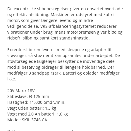
De excentriske slibebevægelser giver en ensartet overflade
og effektiv afslibning. Maskinen er udstyret med kulfri
motor, som giver længere levetid og mindre
vedligeholdelse. VRS-afbalanceringssystemet reducerer
vibrationer under brug, mens motorbremsen giver blød og
ridsefri slibning samt kort standsningstid.
Excentersliberen leveres med støvpose og adapter til
støvsuger, så støv nemt kan opsamles under arbejdet. De
støvforseglede kuglelejer beskytter de indvendige dele
mod slibestøv og bidrager til længere holdbarhed. Der
medfølger 3 sandpapirsark. Batteri og oplader medfølger
ikke.
20V Max / 18V
Slibeskive: Ø 125 mm
Hastighed: 11.000 omdr./min.
Vægt uden batteri: 1,3 kg
Vægt med 2,0 Ah batteri: 1,6 kg
Model: SKIL 3746 CA