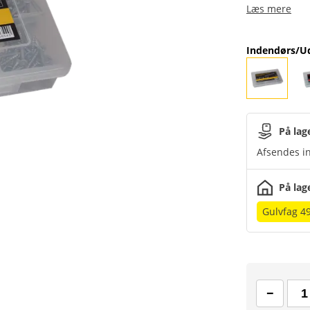
Læs mere
Indendørs/U
På lag
Afsendes in
På lag
Gulvfag 4