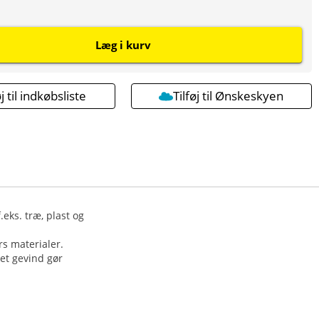
Læg i kurv
øj til indkøbsliste
Tilføj til Ønskeskyen
eks. træ, plast og
s materialer.
et gevind gør