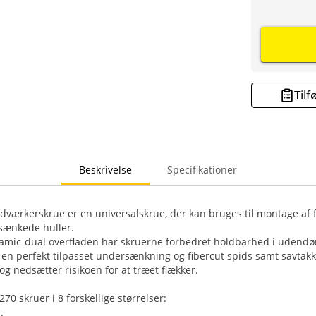
Tilf
Beskrivelse
Specifikationer
ærkerskrue er en universalskrue, der kan bruges til montage af f.
sænkede huller.
mic-dual overfladen har skruerne forbedret holdbarhed i udendør
 en perfekt tilpasset undersænkning og fibercut spids samt savtakk
og nedsætter risikoen for at træet flækker.
70 skruer i 8 forskellige størrelser:
.