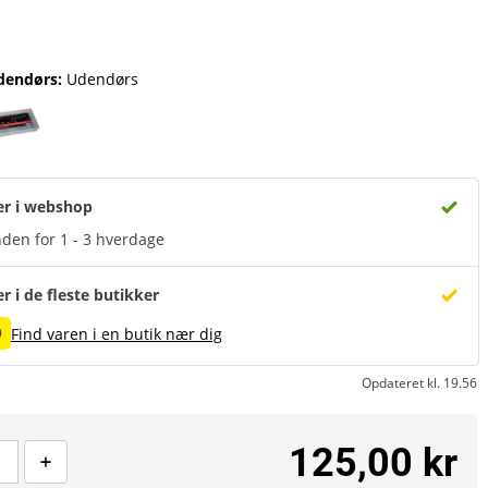
dendørs
:
Udendørs
er i webshop
den for 1 - 3 hverdage
er i de fleste butikker
9
Find varen i en butik nær dig
Opdateret kl. 19.56
125,00 kr