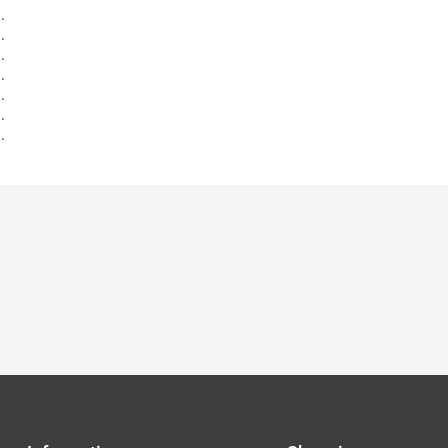
.
.
.
.
.
.
.