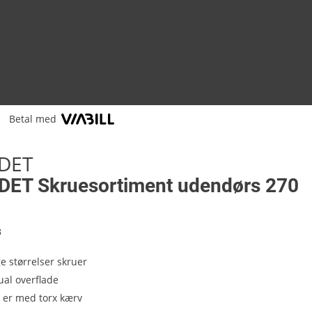
Betal med
DET
ET Skruesortiment udendørs 270
8
ge størrelser skruer
al overflade
r er med torx kærv