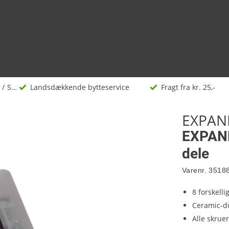
Skruer
Landsdækkende bytteservice
Fragt fra kr. 25,-
EXPAN
EXPAND
dele
Varenr.
3518
8 forskelli
Ceramic-du
Alle skrue