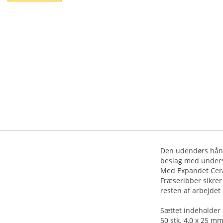
Den udendørs håndv
beslag med under
Med Expandet Cera
Fræseribber sikrer
resten af arbejdet 
Sættet indeholder 2
50 stk. 4,0 x 25 mm