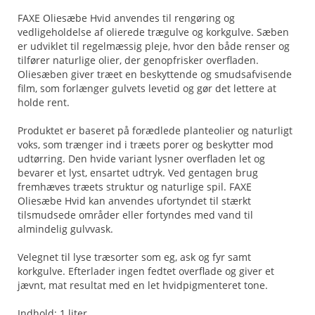
FAXE Oliesæbe Hvid anvendes til rengøring og
vedligeholdelse af olierede trægulve og korkgulve. Sæben
er udviklet til regelmæssig pleje, hvor den både renser og
tilfører naturlige olier, der genopfrisker overfladen.
Oliesæben giver træet en beskyttende og smudsafvisende
film, som forlænger gulvets levetid og gør det lettere at
holde rent.
Produktet er baseret på forædlede planteolier og naturligt
voks, som trænger ind i træets porer og beskytter mod
udtørring. Den hvide variant lysner overfladen let og
bevarer et lyst, ensartet udtryk. Ved gentagen brug
fremhæves træets struktur og naturlige spil. FAXE
Oliesæbe Hvid kan anvendes ufortyndet til stærkt
tilsmudsede områder eller fortyndes med vand til
almindelig gulvvask.
Velegnet til lyse træsorter som eg, ask og fyr samt
korkgulve. Efterlader ingen fedtet overflade og giver et
jævnt, mat resultat med en let hvidpigmenteret tone.
Indhold: 1 liter