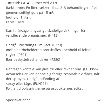
Tørretid: Ca. 4–6 timer ved 20 °C.
Rækkeevne: En liter rækker til ca. 2–3 behandlinger af et
gennemsnitligt gulv på 15 m².
Indhold: 1 liter.
Farve: Hvid.
Kan forårsage langvarige skadelige virkninger for
vandlevende organismer. (H413)
Undgå udledning til miljøet. (P273)
Indholdet/beholderen bortskaffes i henhold til lokale
regler. (P501)
Bær beskyttelseshandsker. (P280)
Gentagen kontakt kan give tør eller revnet hud. (EUH066)
Advarsel! Der kan danne sig farlige respirable dråber, når
der sprayes. Undgå indånding af
spray eller tåge. (EUH211)
Følg altid oplysningerne på produkternes etiket.
Specifikationer