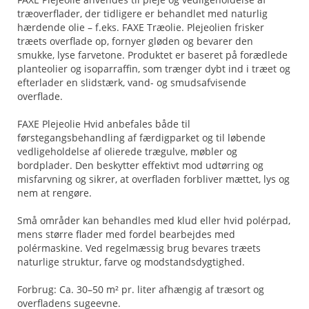
træoverflader, der tidligere er behandlet med naturlig
hærdende olie – f.eks. FAXE Træolie. Plejeolien frisker
træets overflade op, fornyer gløden og bevarer den
smukke, lyse farvetone. Produktet er baseret på forædlede
planteolier og isoparraffin, som trænger dybt ind i træet og
efterlader en slidstærk, vand- og smudsafvisende
overflade.
FAXE Plejeolie Hvid anbefales både til
førstegangsbehandling af færdigparket og til løbende
vedligeholdelse af olierede trægulve, møbler og
bordplader. Den beskytter effektivt mod udtørring og
misfarvning og sikrer, at overfladen forbliver mættet, lys og
nem at rengøre.
Små områder kan behandles med klud eller hvid polérpad,
mens større flader med fordel bearbejdes med
polérmaskine. Ved regelmæssig brug bevares træets
naturlige struktur, farve og modstandsdygtighed.
Forbrug: Ca. 30–50 m² pr. liter afhængig af træsort og
overfladens sugeevne.