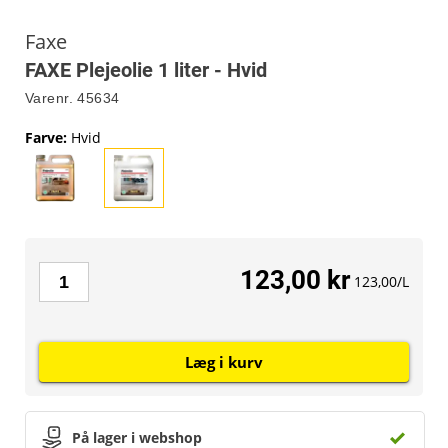
Faxe
FAXE Plejeolie 1 liter - Hvid
Varenr.
45634
Farve
:
Hvid
123,00 kr
123,00/L
Læg i kurv
På lager i webshop