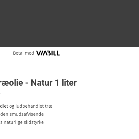
-
Betal med
æolie - Natur 1 liter
5
dlet og ludbehandlet træ
laden smudsafvisende
s naturlige slidstyrke