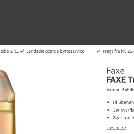
Træolie, oliesæbe & træpleje
Landsdækkende bytteservice
Fragt fra kr. 25,
Faxe
FAXE Tr
Varenr.
4564
Til ubehan
Gør overf
Øger træet
Læs mere