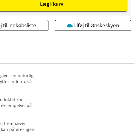
Læg i kurv
øj til indkøbsliste
Tilføj til Ønskeskyen
e
iver en naturlig,
tter indefra, så
roduktet kan
– eksempelvis på
som fremhæver
 kan påføres igen