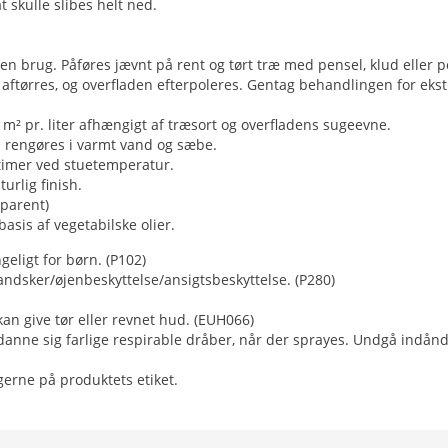
 skulle slibes helt ned.
en brug. Påføres jævnt på rent og tørt træ med pensel, klud eller 
aftørres, og overfladen efterpoleres. Gentag behandlingen for ekst
 m² pr. liter afhængigt af træsort og overfladens sugeevne.
 rengøres i varmt vand og sæbe.
 timer ved stuetemperatur.
urlig finish.
sparent)
basis af vegetabilske olier.
eligt for børn. (P102)
ndsker/øjenbeskyttelse/ansigtsbeskyttelse. (P280)
an give tør eller revnet hud. (EUH066)
danne sig farlige respirable dråber, når der sprayes. Undgå indåndi
gerne på produktets etiket.