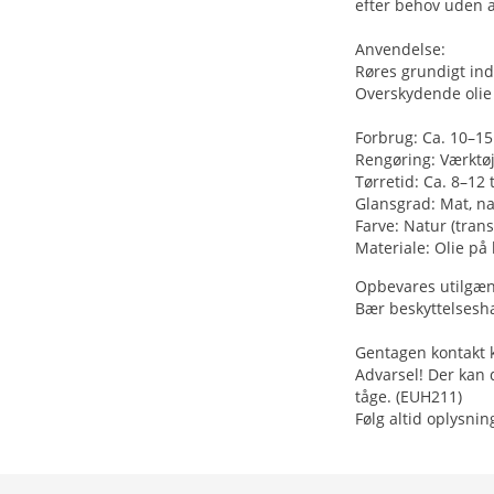
efter behov uden at
Anvendelse:
Røres grundigt ind
Overskydende olie 
Forbrug: Ca. 10–15
Rengøring: Værktøj
Tørretid: Ca. 8–12
Glansgrad: Mat, nat
Farve: Natur (tran
Materiale: Olie på 
Opbevares utilgæng
Bær beskyttelsesha
Gentagen kontakt k
Advarsel! Der kan 
tåge. (EUH211)
Følg altid oplysnin