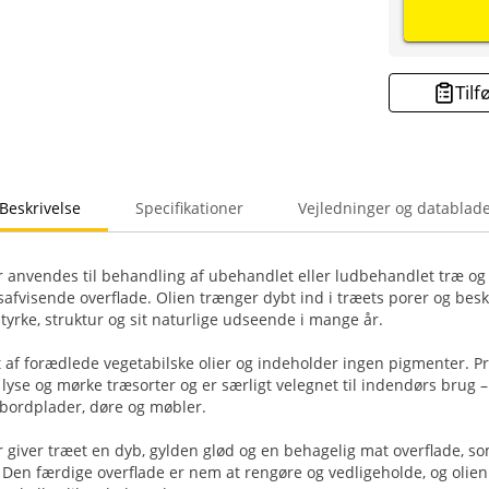
Tilf
Beskrivelse
Specifikationer
Vejledninger og datablad
 anvendes til behandling af ubehandlet eller ludbehandlet træ og g
afvisende overflade. Olien trænger dybt ind i træets porer og besky
tyrke, struktur og sit naturlige udseende i mange år.
et af forædlede vegetabilske olier og indeholder ingen pigmenter. P
yse og mørke træsorter og er særligt velegnet til indendørs brug 
 bordplader, døre og møbler.
 giver træet en dyb, gylden glød og en behagelig mat overflade, 
 Den færdige overflade er nem at rengøre og vedligeholde, og olien