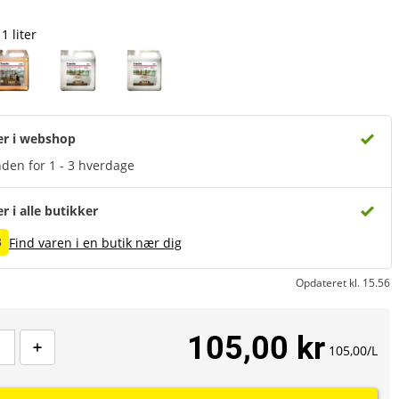
1 liter
er i webshop
den for 1 - 3 hverdage
er i alle butikker
3
Find varen i en butik nær dig
Opdateret kl. 15.56
105,00 kr
105,00/L