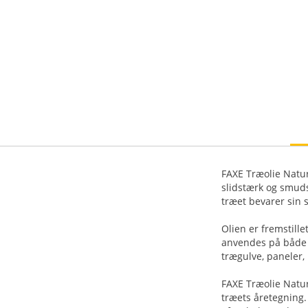
FAXE Træolie Natur
slidstærk og smuds
træet bevarer sin s
Olien er fremstill
anvendes på både l
trægulve, paneler,
FAXE Træolie Natur
træets åretegning.