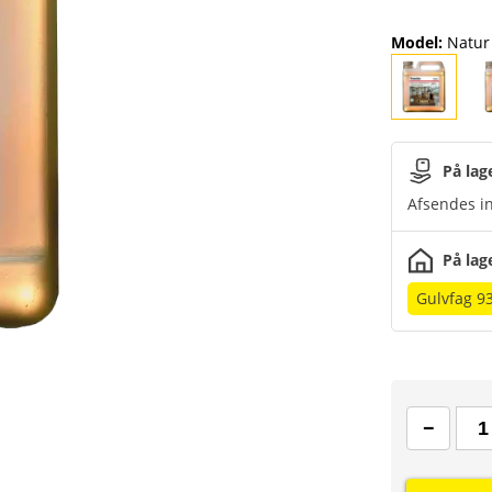
Model
:
Natur 
På lag
Afsendes in
På lag
Gulvfag 9