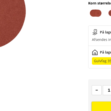
Korn størrels
På lag
Afsendes in
På lag
Gulvfag 3