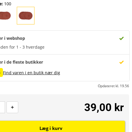
e
:
100
er i webshop
den for 1 - 3 hverdage
er i de fleste butikker
5
Find varen i en butik nær dig
Opdateret kl. 19.56
39,00 kr
Læg i kurv