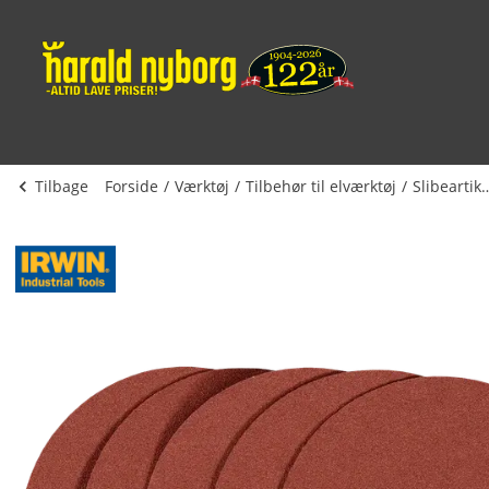
Tilbage
Forside
Værktøj
Tilbehør til elværktøj
Slibeart