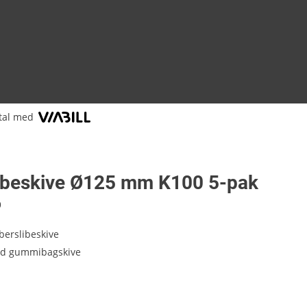
tal med
libeskive Ø125 mm K100 5-pak
9
iberslibeskive
d gummibagskive