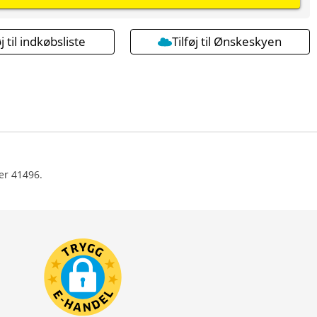
øj til indkøbsliste
Tilføj til Ønskeskyen
er 41496.