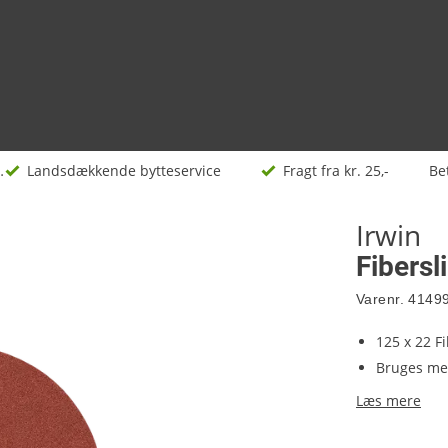
ikler
Landsdækkende bytteservice
Fragt fra kr. 25,-
Be
Irwin
Fibers
Varenr.
4149
125 x 22 F
Bruges me
Læs mere