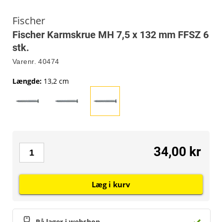
Fischer
Fischer Karmskrue MH 7,5 x 132 mm FFSZ 6
stk.
Varenr.
40474
Længde
:
13,2 cm
34,00 kr
Læg i kurv
På lager i webshop