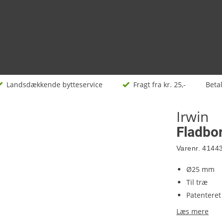
Landsdækkende bytteservice
Fragt fra kr. 25,-
Beta
Irwin
Fladbo
Varenr.
4144
Ø25 mm
Til træ
Patenteret
Læs mere