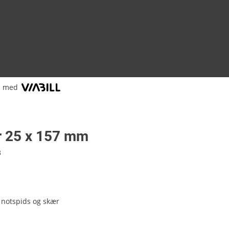
l med
r 25 x 157 mm
3
 notspids og skær