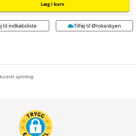
Læg i kurv
øj til indkøbsliste
Tilføj til Ønskeskyen
duceret splinting