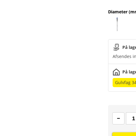
Diameter (m
På lag
Afsendes in
På lag
Gulvfag 3