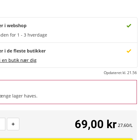
er i webshop
den for 1 - 3 hverdage
er i de fleste butikker
i en butik nær dig
Opdateret kl. 21.56
længe lager haves.
69,00 kr
27,60/L