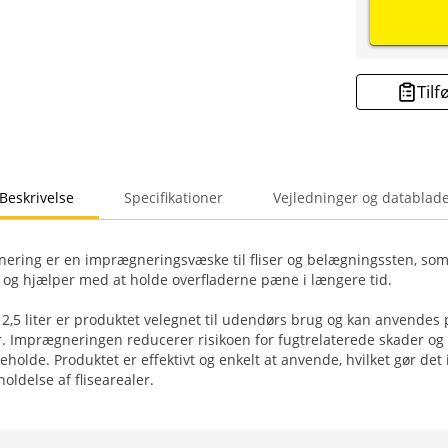
Tilf
Beskrivelse
Specifikationer
Vejledninger og datablad
gnering er en imprægneringsvæske til fliser og belægningssten, so
og hjælper med at holde overfladerne pæne i længere tid.
2,5 liter er produktet velegnet til udendørs brug og kan anvendes
 Imprægneringen reducerer risikoen for fugtrelaterede skader og g
olde. Produktet er effektivt og enkelt at anvende, hvilket gør det i
oldelse af flisearealer.