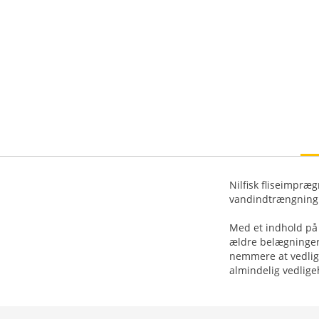
Nilfisk fliseimpræ
vandindtrængning 
Med et indhold på 
ældre belægninger.
nemmere at vedligeh
almindelig vedligeh