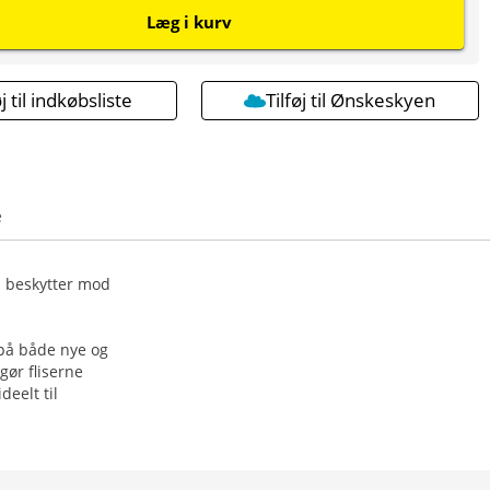
Læg i kurv
øj til indkøbsliste
Tilføj til Ønskeskyen
e
m beskytter mod
 på både nye og
ør fliserne
deelt til