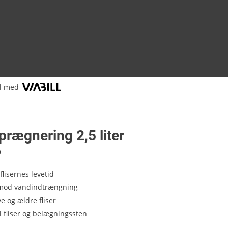
l med
prægnering 2,5 liter
9
flisernes levetid
 mod vandindtrængning
e og ældre fliser
il fliser og belægningssten