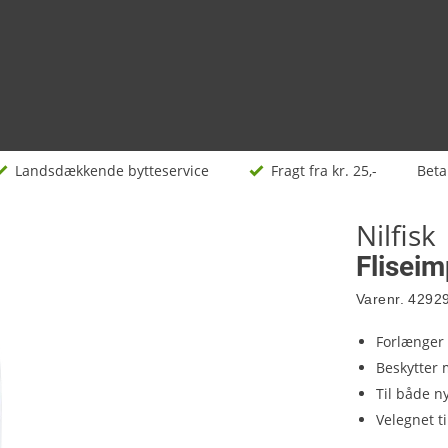
Landsdækkende bytteservice
Fragt fra kr. 25,-
Beta
Nilfisk
Fliseim
Varenr.
4292
Forlænger 
Beskytter
Til både ny
Velegnet t